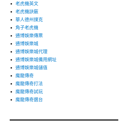
老虎機英文
老虎機訣竅
華人德州撲克
角子老虎機
通博娛樂傳票
通博娛樂城
通博娛樂城代理
通博娛樂城備用網址
通博娛樂城儲值
魔龍傳奇
魔龍傳奇打法
魔龍傳奇試玩
魔龍傳奇選台