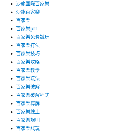
沙龍國際百家樂
沙龍百家樂
百家樂
百家樂ptt
百家樂免費試玩
百家樂打法
百家樂技巧
百家樂攻略
百家樂教學
百家樂玩法
百家樂破解
百家樂破解程式
百家樂算牌
百家樂線上
百家樂規則
百家樂試玩