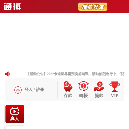
通博娛樂城代理
分類:
通博娛樂城代理
網路賺錢新風口！通博娛樂城
代理誠邀有志之士共贏精彩未
來
互聯網時代，速度決定財富，
通博娛樂城代理
計劃正
是當下最火熱的賺錢風口，我們提供一站式的推廣支