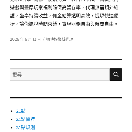
遊戲與豐厚玩家福利確保高留存率，代理無需額外維
護，坐享持續收益，佣金結算透明高效，提現快速便
捷，讓你擺脫時間束縛，實現財務自由與時間自由。
發
分
2026 年 6 月 13 日
通博娛樂城代理
佈
類
日
期:
搜
搜
尋
尋
關
鍵
字:
21點
21點算牌
21點規則