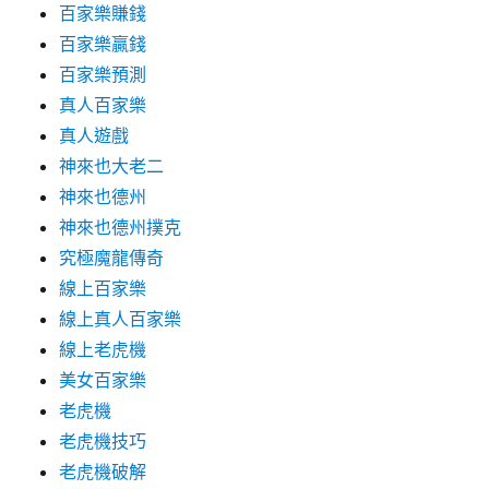
百家樂賺錢
百家樂贏錢
百家樂預測
真人百家樂
真人遊戲
神來也大老二
神來也德州
神來也德州撲克
究極魔龍傳奇
線上百家樂
線上真人百家樂
線上老虎機
美女百家樂
老虎機
老虎機技巧
老虎機破解