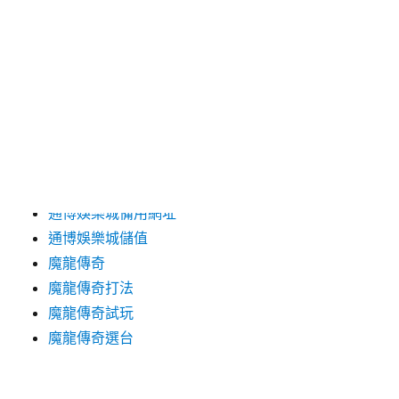
老虎機破解
老虎機英文
老虎機訣竅
華人德州撲克
角子老虎機
通博娛樂傳票
通博娛樂城
通博娛樂城代理
通博娛樂城備用網址
通博娛樂城儲值
魔龍傳奇
魔龍傳奇打法
魔龍傳奇試玩
魔龍傳奇選台