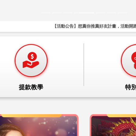
期支持。其中，首創多檯一目盡覽聚龍廳與快速廳的所有路紙，
都受到喜愛與支持。只要手機或電腦，就能玩到超高度擬真與完美
讓網站幫你記錄起來的功能，獎號開出時網站就會自動幫對獎，
對獎會是一個非常好用的工具。