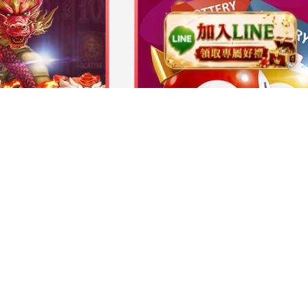
百家樂ptt
百家樂免費試玩
百家樂打法
百家樂技巧
百家樂攻略
百家樂教學
百家樂玩法
百家樂破解
百家樂破解程式
百家樂算牌
百家樂線上
百家樂規則
百家樂試玩
百家樂賺錢
百家樂贏錢
百家樂預測
真人百家樂
真人遊戲
神來也大老二
神來也德州
神來也德州撲克