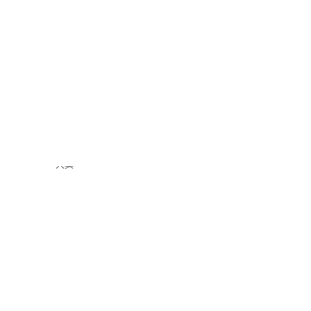
通博娛樂城代理
通博官方直營手遊
魔龍傳奇
為高度自由的
老
大獎。