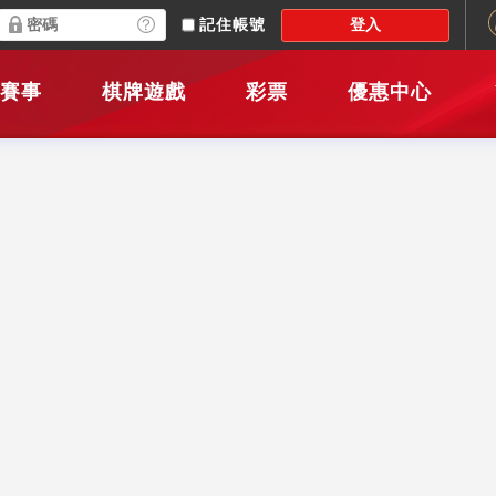
撲克牌等等，多到讓你玩不膩。
搜
搜
尋
尋
關
鍵
執
字:
、