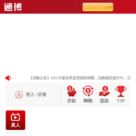
通博娛樂城代理
百家樂破解程式
禁止使用百家樂破解程式外掛
許多通博娛樂城玩家都在學習如何破解百家樂，學習
看路、斷龍、算牌等常用的破解方法！但通博是有禁
止使用百家樂預測外掛程式功能的，讓百家樂更公平
安全。
百家樂破解程式介紹