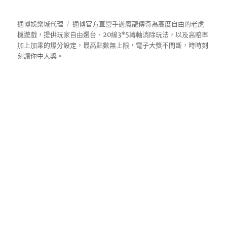
通博娛樂城代理
通博官方直營手遊
魔龍傳奇
為高度自由的
老虎
機
遊戲，提供玩家自由選台、20線3*5轉軸消除玩法，以及高賠率
加上加乘的爆分設定，最高點數無上限，電子大獎不間斷，時時刻
刻讓你中大獎。