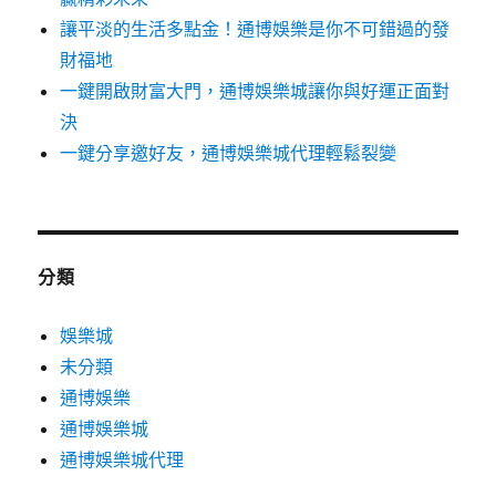
讓平淡的生活多點金！通博娛樂是你不可錯過的發
財福地
一鍵開啟財富大門，通博娛樂城讓你與好運正面對
決
一鍵分享邀好友，通博娛樂城代理輕鬆裂變
分類
娛樂城
未分類
通博娛樂
通博娛樂城
通博娛樂城代理