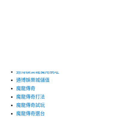
老虎機破解
老虎機英文
老虎機訣竅
華人德州撲克
角子老虎機
通博娛樂傳票
通博娛樂城
通博娛樂城代理
通博娛樂城備用網址
通博娛樂城儲值
魔龍傳奇
魔龍傳奇打法
魔龍傳奇試玩
魔龍傳奇選台