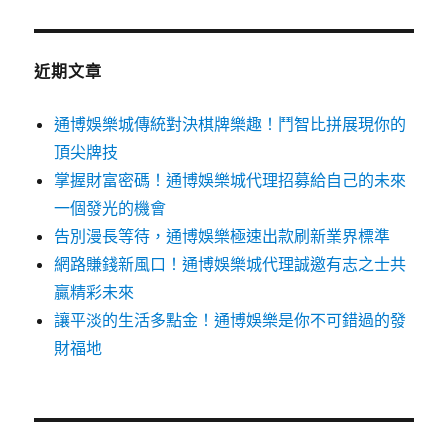
近期文章
通博娛樂城傳統對決棋牌樂趣！鬥智比拼展現你的
頂尖牌技
掌握財富密碼！通博娛樂城代理招募給自己的未來
一個發光的機會
告別漫長等待，通博娛樂極速出款刷新業界標準
網路賺錢新風口！通博娛樂城代理誠邀有志之士共
贏精彩未來
讓平淡的生活多點金！通博娛樂是你不可錯過的發
財福地