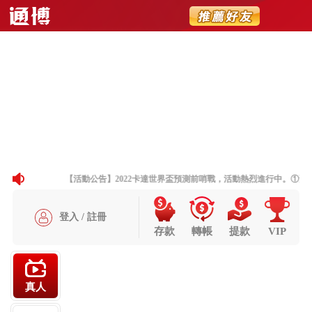
通博娛樂城代理
21點規則
通博現金版代理是為亞州人量身訂做的高規格娛樂
城，擁有千萬名會員支持，更有專屬客服中心，
24HR隨時解決玩家煩惱，
21點規則
的設計也是一大
特色。我們的室内設計充滿現代感和創意，讓客戶可
以在一個舒適和時尚的環境中盡情娱樂。我們的場所
也很寬敞，有足夠的空間容纳更多的客人，我們提供
最優質的娱樂體驗，
21點規則
讓你可以盡情享受你的
時間和放鬆，同時也能有機會赢得豐富的奬金，不管
你是想和朋友一起玩樂，還是想獨自挑戰自己的運