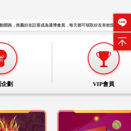
21點
21點算牌
21點規則
bicycle撲克牌
bng電子試玩
提
dg百家
dg百家樂
dg百家樂破解
九州真人輪盤
十點半
卡利百家樂
吃角子老虎機
吹牛撲克牌
大老2
大老二
大老二規則
撲克牌吹牛
撲克牌遊戲
歐博百家樂
沙龍國際百家樂
沙龍百家樂
百家樂