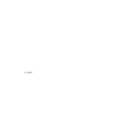
通博娛樂城代理
通博官方直營手遊
魔龍傳奇
為高度自由的
老
大獎。