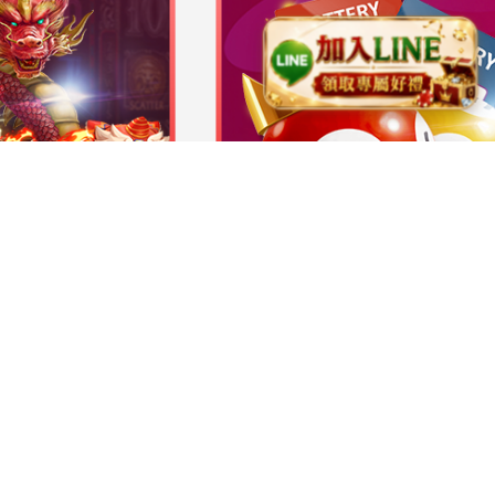
百家樂ptt
百家樂免費試玩
百家樂打法
百家樂技巧
百家樂攻略
百家樂教學
百家樂玩法
百家樂破解
百家樂破解程式
百家樂算牌
百家樂線上
百家樂規則
百家樂試玩
百家樂賺錢
百家樂贏錢
百家樂預測
真人百家樂
真人遊戲
神來也大老二
神來也德州
神來也德州撲克