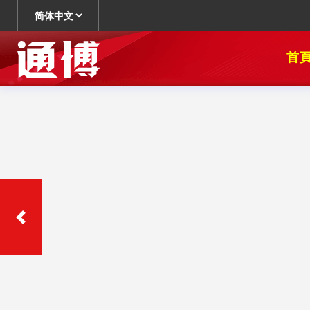
通博娛樂城代理
通博娛樂城提供線上老虎機魔龍傳奇選台熱門樂遊戲，免費試玩
線上真人百家樂提供
夠快速進入狀態