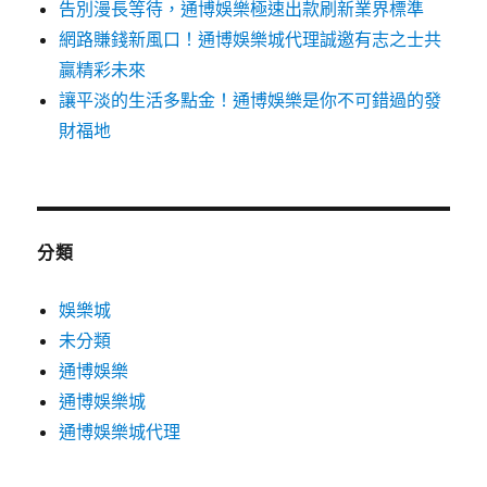
告別漫長等待，通博娛樂極速出款刷新業界標準
網路賺錢新風口！通博娛樂城代理誠邀有志之士共
贏精彩未來
讓平淡的生活多點金！通博娛樂是你不可錯過的發
財福地
分類
娛樂城
未分類
通博娛樂
通博娛樂城
通博娛樂城代理