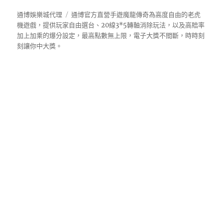
通博娛樂城代理
通博官方直營手遊
魔龍傳奇
為高度自由的
老虎
機
遊戲，提供玩家自由選台、20線3*5轉軸消除玩法，以及高賠率
加上加乘的爆分設定，最高點數無上限，電子大獎不間斷，時時刻
刻讓你中大獎。