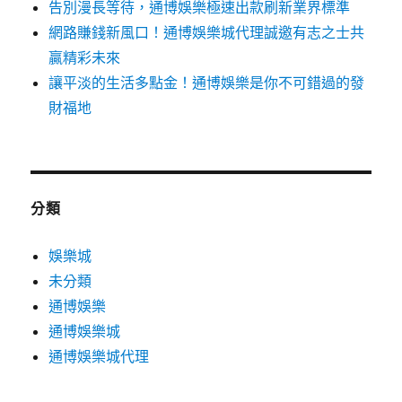
告別漫長等待，通博娛樂極速出款刷新業界標準
網路賺錢新風口！通博娛樂城代理誠邀有志之士共
贏精彩未來
讓平淡的生活多點金！通博娛樂是你不可錯過的發
財福地
分類
娛樂城
未分類
通博娛樂
通博娛樂城
通博娛樂城代理