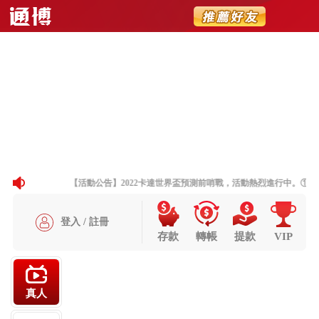
通博娛樂城代理
提供台灣最豐富的娛樂城優惠
和卡利百家樂遊戲
通博現金版代理以創新、安全、公正為核心價值，打
造專屬於玩家的高品質娛樂平台，名稱靈感源於
卡利
百家樂，
象徵我們致力於成為娛樂界耀眼的明珠，讓
您隨時隨地享受賭博的樂趣！我們的APP經過專業設
計，界面簡潔易用，卡利百家樂遊戲種類豐富，提供
高度安全保障和即時客服支援。無論您使用IOS設備
還是安卓設備，都可以輕鬆使用我們的APP。