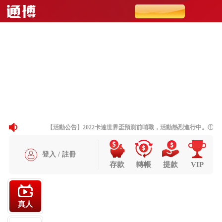
通博娛樂城代理
九州真人輪盤設有多種遊戲模
式，讓你在家也可以享受多樣
玩法
通博現金版代理志在打造國際化的遊戲體驗，讓玩家
彷彿隨時隨地環遊世界，
九州真人輪盤
是一款結合棒
球與老虎機英文的刺激遊戲，它是一種非常受歡迎的
賭博遊戲，它的玩法相對簡單，只需要投入硬幣，拉
動手柄或按下按鈕就能夠開始遊戲，如果你想要在遊
戲中贏得更多的獎勵，九州真人輪盤除了了解連線規