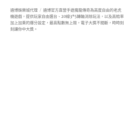
通博娛樂城代理
通博官方直營手遊
魔龍傳奇
為高度自由的
老虎
機
遊戲，提供玩家自由選台、20線3*5轉軸消除玩法，以及高賠率
加上加乘的爆分設定，最高點數無上限，電子大獎不間斷，時時刻
刻讓你中大獎。