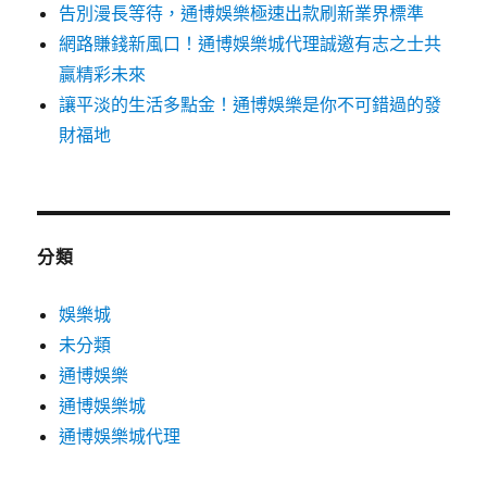
告別漫長等待，通博娛樂極速出款刷新業界標準
網路賺錢新風口！通博娛樂城代理誠邀有志之士共
贏精彩未來
讓平淡的生活多點金！通博娛樂是你不可錯過的發
財福地
分類
娛樂城
未分類
通博娛樂
通博娛樂城
通博娛樂城代理