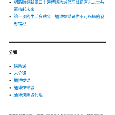
網路賺錢新風口！通博娛樂城代理誠邀有志之士共
贏精彩未來
讓平淡的生活多點金！通博娛樂是你不可錯過的發
財福地
分類
娛樂城
未分類
通博娛樂
通博娛樂城
通博娛樂城代理