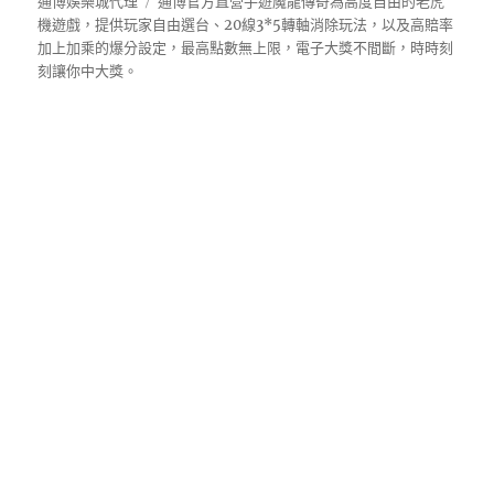
通博娛樂城代理
通博官方直營手遊
魔龍傳奇
為高度自由的
老虎
機
遊戲，提供玩家自由選台、20線3*5轉軸消除玩法，以及高賠率
加上加乘的爆分設定，最高點數無上限，電子大獎不間斷，時時刻
刻讓你中大獎。