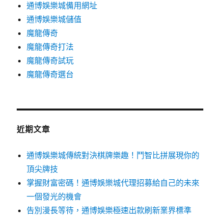
通博娛樂城備用網址
通博娛樂城儲值
魔龍傳奇
魔龍傳奇打法
魔龍傳奇試玩
魔龍傳奇選台
近期文章
通博娛樂城傳統對決棋牌樂趣！鬥智比拼展現你的
頂尖牌技
掌握財富密碼！通博娛樂城代理招募給自己的未來
一個發光的機會
告別漫長等待，通博娛樂極速出款刷新業界標準