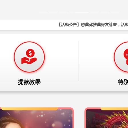
各位玩家提供最新熱門的手遊，超多玩法等你體驗，
魔龍傳奇選
樂引領大家玩最刺激的線上遊戲，為玩家提供前所未有的娛樂享
寞，遊戲中全新的真人對戰模式將會帶給玩家最真實最刺激的體
各種特色的真人遊戲都有，給玩家們聊的時間帶來樂趣，帶來最
喜愛的玩家快來下載體驗吧。
富，每天為您提供多種娛樂方式選擇
展現獨特魅力