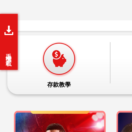
通博現金版代理為
台
提供多樣真人娛
作
admin
受，讓您從此不寂
者
發
2025 年 6 月 4 日
驗，魔龍傳奇選台
佈
分
未分類
完美的遊戲享受，
日
類
期:
文
上一篇文章
章
吹牛撲克牌遊戲內容十分的豐
上
一
導
篇
覽
文
下一篇文章
章:
九州真人輪盤新增的系統玩法
下