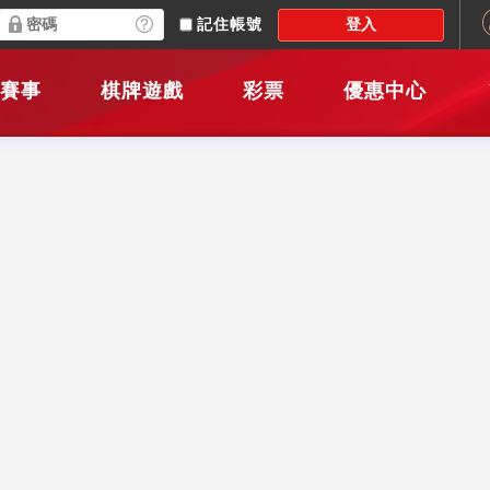
撲克牌等等，多到讓你玩不膩。
搜
搜
尋
尋
關
鍵
字: