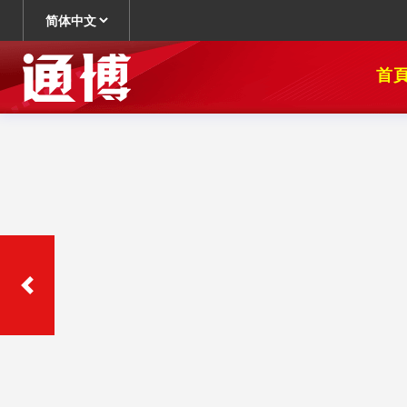
通博娛樂城代理
通博娛樂城提供線上老虎機魔龍傳奇選台熱門樂遊戲，免費試玩
魔龍傳奇選台豐富的
遊戲樂趣