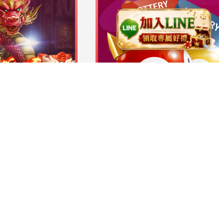
百家樂ptt
百家樂免費試玩
百家樂打法
百家樂技巧
百家樂攻略
百家樂教學
百家樂玩法
百家樂破解
百家樂破解程式
百家樂算牌
百家樂線上
百家樂規則
百家樂試玩
百家樂賺錢
百家樂贏錢
百家樂預測
真人百家樂
真人遊戲
神來也大老二
神來也德州
神來也德州撲克