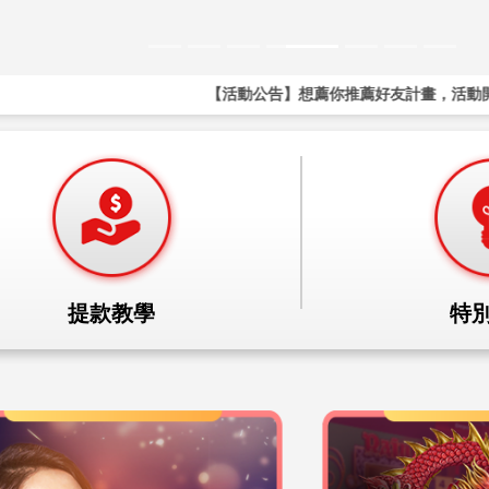
全台最多人玩的線上休閒平台，有別於市場上其它遊戲注册，主
款獨家主題遊戲，
百家樂教學
遊戲中擁有經國際賭場專業訓練的
場遊戲，所有賭局都依荷官動作，而不是預設的電腦機率結果，
，我們為您提供更高級的VIP服務體驗，更多的優惠活動，更快
屬美女客服一對一服務，趕快註冊吧！
享受來自世界各地的豐富的遊戲
驗，給玩家以清新的樂趣