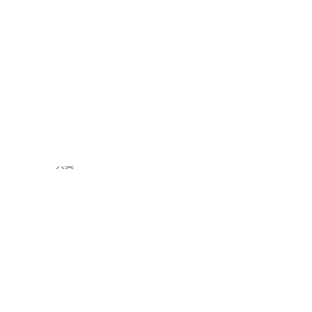
通博娛樂城代理
通博官方直營手遊
魔龍傳奇
為高度自由的
老
大獎。