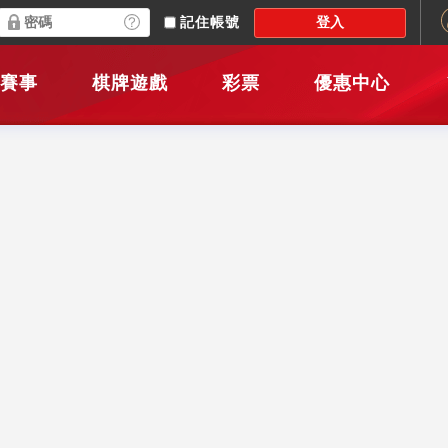
撲克牌等等，多到讓你玩不膩。
不
搜
搜
尋
尋
關
鍵
字: