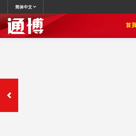
通博娛樂城代理
通博娛樂城提供線上老虎機魔龍傳奇選台熱門樂遊戲，免費試玩
百家樂教學經典的戰
新鮮快感