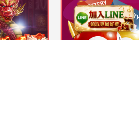
百家樂ptt
百家樂免費試玩
百家樂打法
百家樂技巧
百家樂攻略
百家樂教學
百家樂玩法
百家樂破解
百家樂破解程式
百家樂算牌
百家樂線上
百家樂規則
百家樂試玩
百家樂賺錢
百家樂贏錢
百家樂預測
真人百家樂
真人遊戲
神來也大老二
神來也德州
神來也德州撲克