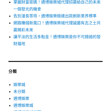
掌握財富密碼！通博娛樂城代理招募給自己的未來
一個發光的機會
告別漫長等待，通博娛樂極速出款刷新業界標準
網路賺錢新風口！通博娛樂城代理誠邀有志之士共
贏精彩未來
讓平淡的生活多點金！通博娛樂是你不可錯過的發
財福地
分類
娛樂城
未分類
通博娛樂
通博娛樂城