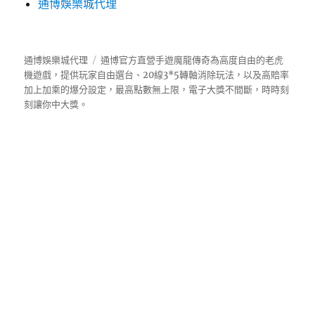
通博娛樂城代理
通博娛樂城代理
通博官方直營手遊
魔龍傳奇
為高度自由的
老虎
機
遊戲，提供玩家自由選台、20線3*5轉軸消除玩法，以及高賠率
加上加乘的爆分設定，最高點數無上限，電子大獎不間斷，時時刻
刻讓你中大獎。