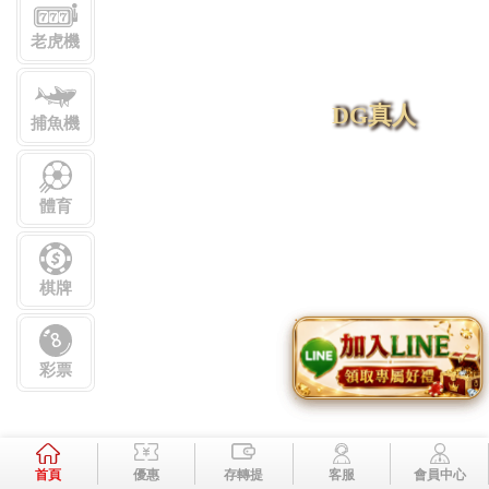
膩的畫面風格，刻畫細膩，讓你耳目一新，更高品質
的遊戲畫面，極致流暢的操作，為廣大玩家帶來更加
暢快的體驗！
作
發
分
admin
2025 年 9 月 10 日
未分類
者
佈
類
日
期:
文
上一篇文章
章
吹牛撲克牌讓你打牌沒負擔，一秒就
上
一
上手
導
篇
覽
文
章:
下一篇文章
神來也大老二隨時可盡情享受遊戲的
下
一
樂趣，讓你彷佛置身於現場的絕妙體