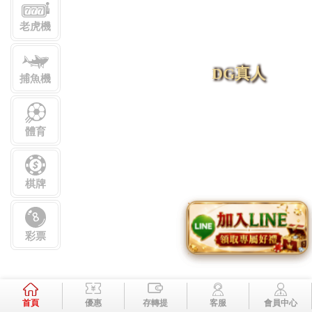
作
發
分
admin
2025 年 9 月 29 日
未分類
者
佈
類
日
期:
文
上一篇文章
章
吃角子老虎機為廣大玩家帶來更加暢
上
一
快的體驗
導
篇
覽
文
章:
下一篇文章
吹牛撲克牌致力於提供全球客戶最有
下
一
價值的遊戲體驗
篇