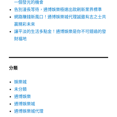
一個發光的機會
告別漫長等待，通博娛樂極速出款刷新業界標準
網路賺錢新風口！通博娛樂城代理誠邀有志之士共
贏精彩未來
讓平淡的生活多點金！通博娛樂是你不可錯過的發
財福地
分類
娛樂城
未分類
通博娛樂
通博娛樂城
通博娛樂城代理