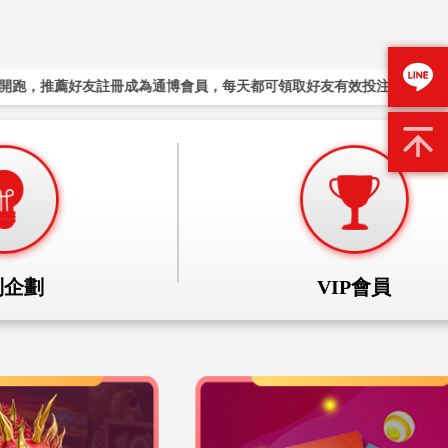
21點
21點算牌
21點規則
bicycle撲克牌
bng電子試玩
dg百家
dg百家樂
dg百家樂破解
九州真人輪盤
十點半
卡利百家樂
吃角子老虎機
吹牛撲克牌
大老2
大老二
大老二規則
撲克牌吹牛
撲克牌遊戲
歐博百家樂
沙龍國際百家樂
沙龍百家樂
百家樂