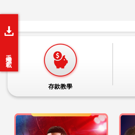
通博娛樂城
所提供
的電子遊戲開戶資
作
admin
著操作簡捷、功能
者
發
2026 年 1 月 30 日
個人主辦的主要致
佈
分
通博娛樂城
足球世界盃，娛樂
日
類
期:
文
上一篇文章
章
通博娛樂城保障玩家遠離詐騙
上
一
導
篇
覽
文
下一篇文章
章:
通博娛樂城享有了最佳水位與
下