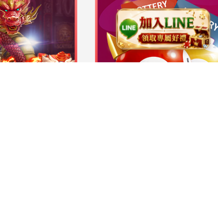
百家樂ptt
百家樂免費試玩
百家樂打法
百家樂技巧
百家樂攻略
百家樂教學
百家樂玩法
百家樂破解
百家樂破解程式
百家樂算牌
百家樂線上
百家樂規則
百家樂試玩
百家樂賺錢
百家樂贏錢
百家樂預測
真人百家樂
真人遊戲
神來也大老二
神來也德州
神來也德州撲克