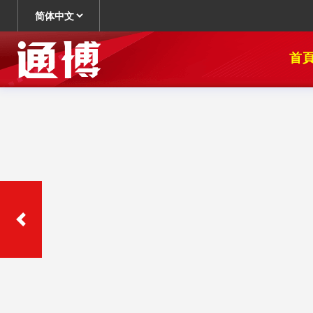
通博娛樂城代理
通博娛樂城提供線上老虎機魔龍傳奇選台熱門樂遊戲，免費試玩
通博娛樂城多種遊戲
真實感受