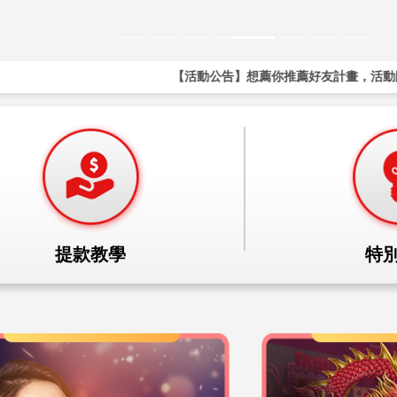
的線上遊戲包括有線上棋牌娛樂玩法，體育投注，還有最為專業
訊等一些相關網站，平台擁有國際頂級的團隊提供技術支援，有
强大、遊戲流暢穩定、佔用資源少等一系列服務，通博娛樂城是
力於提供國內外發生的最新突發新聞事件，體育包括NBA籃球，
包括娛樂八卦，娛樂新聞，財經股票證券，彩票等。
黑網，開啟一場精彩的娛樂之旅
最優服務,讓您享受到高水位投注