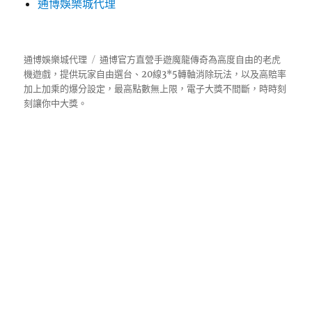
通博娛樂城代理
通博娛樂城代理
通博官方直營手遊
魔龍傳奇
為高度自由的
老虎
機
遊戲，提供玩家自由選台、20線3*5轉軸消除玩法，以及高賠率
加上加乘的爆分設定，最高點數無上限，電子大獎不間斷，時時刻
刻讓你中大獎。