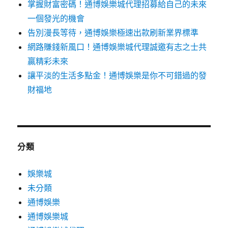
掌握財富密碼！通博娛樂城代理招募給自己的未來
一個發光的機會
告別漫長等待，通博娛樂極速出款刷新業界標準
網路賺錢新風口！通博娛樂城代理誠邀有志之士共
贏精彩未來
讓平淡的生活多點金！通博娛樂是你不可錯過的發
財福地
分類
娛樂城
未分類
通博娛樂
通博娛樂城