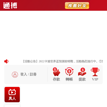
通博娛樂城代理
通博娛樂各式各樣的遊戲活動
每日更新，娛樂本就如此簡單
通博娛樂
為您提供最新最火爆的電子遊戲，體驗多種
風格場景隨機變換帶來的視覺享受，讓玩家能够打發
無聊的時光，公司在越來越熱絡的網絡娛樂市場中，
不斷地求新求變，尋找最新的創意，以帶給客戶高品
質的服務、產品、娛樂，通博娛樂實时對局，真人競
技，每局都有新體驗；安全保障，公平競技，讓你玩
得放心，遊戲中的經典將帶給大家更多開心和快樂，