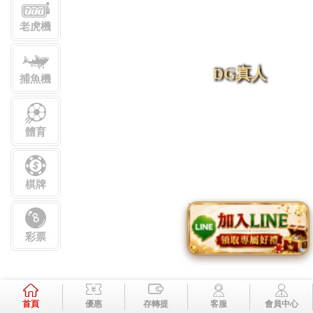
最強大的後盾。
作
發
分
admin
2026 年 4 月 9 日
通博娛樂
者
佈
類
日
期:
文
上一篇文章
章
下班後的第二份收入靠通博娛樂城精
上
一
準投資你的娛樂運氣
導
篇
覽
文
章:
下一篇文章
暢玩通博娛樂城場，財運亨通福滿堂
下
一
篇
文