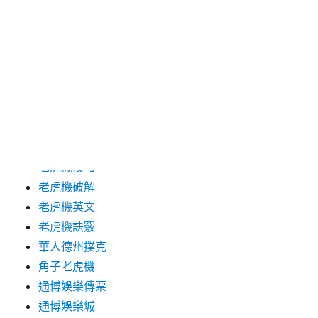
神來也德州
神來也德州撲克
究極魔龍傳奇
線上百家樂
線上真人百家樂
線上老虎機
美女百家樂
老虎機
老虎機技巧
老虎機破解
老虎機英文
老虎機訣竅
華人德州撲克
角子老虎機
通博娛樂傳票
通博娛樂城