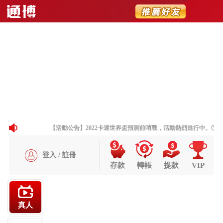
通博娛樂城代理
通博娛樂城多款熱門遊戲同步
上線，娛樂精彩全面綻放
從精心設計的3D電子老虎機，到由各國名模級美女荷
官真人高清直播發牌的百家樂視訊廳，
通博娛樂城
裡
的每一款遊戲都代表了當今博弈業界的最高技術水
平，超高畫質的流暢畫面、宛如身臨其境的立體環繞
音效，以及極具創意的遊戲內核玩法，讓你的每一次
點擊投注，都變成一場無與倫比的感官享受，渴望體
驗真正高規格、有品位的線上博弈嗎？快來登入通博