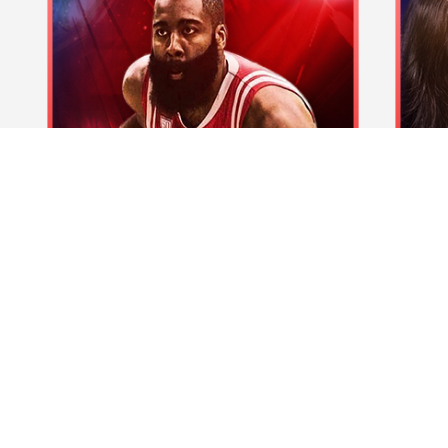
章:
通博娛樂點燃你的奪冠熱血，
下
一
篇
文
章: