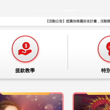
，個人資料的安全與隱私是每個人最在乎的事，在線上博弈領域
樂城
深諳玩家的擔憂，因此特別引進了國際軍事級別的SSL數據
牆防禦系統，所有會員的個人資訊、銀行帳戶以及交易紀錄，皆
識別化加密處理，並儲存於海外安全伺服器中，絕對杜絕任何外
可能，通博娛樂城用科技築起最穩固的安全防線，讓您可以百分
享受每一場真人百家樂、每一款老虎機遊戲。
代理拓客易