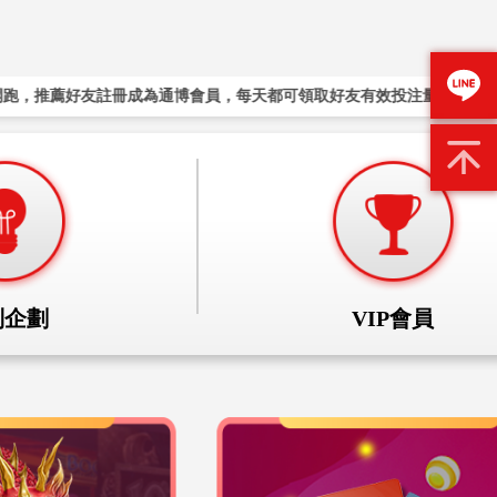
21點
21點算牌
加
21點規則
bicycle撲克牌
bng電子試玩
dg百家
dg百家樂
dg百家樂破解
九州真人輪盤
十點半
卡利百家樂
吃角子老虎機
吹牛撲克牌
大老2
大老二
大老二規則
撲克牌吹牛
撲克牌遊戲
歐博百家樂
沙龍國際百家樂
沙龍百家樂
百家樂