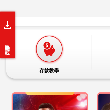
在數位網路世界中
更是如此
，通博娛
作
admin
密技術與多層防火
者
發
2026 年 6 月 20 日
經過最高規格的去
佈
分
通博娛樂城
洩或第三方追查的
日
類
之百放心地在這裡
期:
文
上一篇文章
章
全渠道推廣支持，通博娛樂城
上
一
導
篇
覽
文
下一篇文章