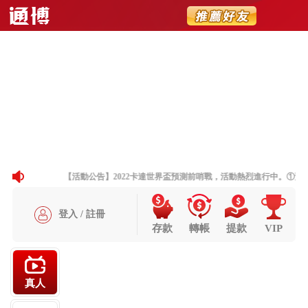
通博娛樂城代理
究極魔龍傳奇採用豪華的設計
風格，身臨其境的沉浸式體驗
通博現金版代理依官網賽果產生遊戲結果，讓玩家在
活潑的投注介面，享受最公正的娛樂，
究極魔龍傳奇
集成遊戲評論評分、下載安裝管理、機型智慧適配、
新聞攻略查看、存檔禮包供給、一鍵安裝卸載等功
能，多遊戲模式滿足你的需求，讓每一位玩家可以更
好地體驗遊戲內容；聰明人玩的遊戲，即刻下載究極
魔龍傳奇，開啟更多精彩，還有更加刺激的大亨場，