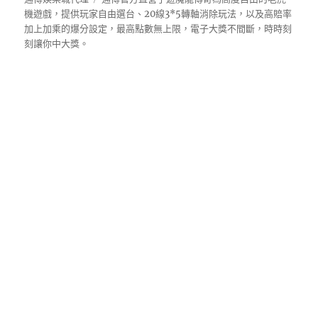
機
遊戲，提供玩家自由選台、20線3*5轉軸消除玩法，以及高賠率
加上加乘的爆分設定，最高點數無上限，電子大獎不間斷，時時刻
刻讓你中大獎。