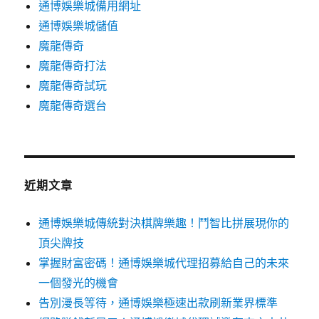
通博娛樂城備用網址
通博娛樂城儲值
魔龍傳奇
魔龍傳奇打法
魔龍傳奇試玩
魔龍傳奇選台
近期文章
通博娛樂城傳統對決棋牌樂趣！鬥智比拼展現你的
頂尖牌技
掌握財富密碼！通博娛樂城代理招募給自己的未來
一個發光的機會
告別漫長等待，通博娛樂極速出款刷新業界標準