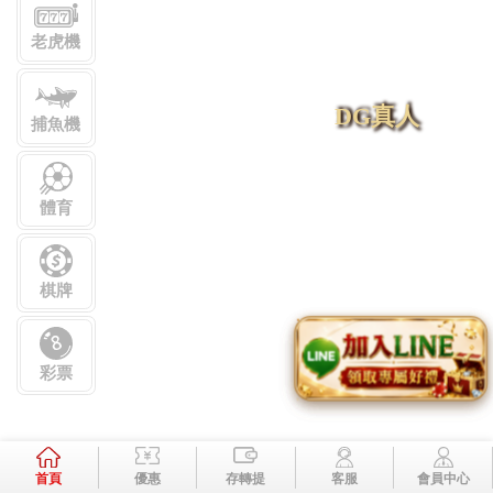
專為土豪設定！
作
發
分
admin
2025 年 4 月 3 日
未分類
者
佈
類
日
期:
文
上一篇文章
章
dg百家樂破解的畫面非常的精緻精
上
一
美，逐步提升勝率
導
篇
覽
文
章:
下一篇文章
21點算牌玩法新穎，是您的最佳遊戲
下
一
篇
文