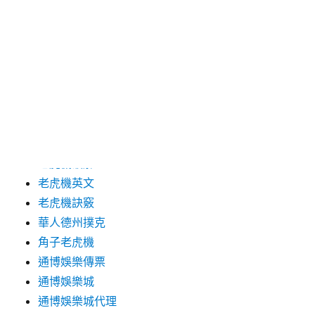
神來也德州撲克
究極魔龍傳奇
線上百家樂
線上真人百家樂
線上老虎機
美女百家樂
老虎機
老虎機技巧
老虎機破解
老虎機英文
老虎機訣竅
華人德州撲克
角子老虎機
通博娛樂傳票
通博娛樂城
通博娛樂城代理