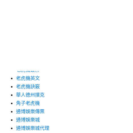
神來也德州撲克
究極魔龍傳奇
線上百家樂
線上真人百家樂
線上老虎機
美女百家樂
老虎機
老虎機技巧
老虎機破解
老虎機英文
老虎機訣竅
華人德州撲克
角子老虎機
通博娛樂傳票
通博娛樂城
通博娛樂城代理