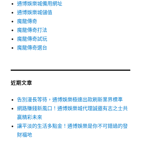
通博娛樂城備用網址
通博娛樂城儲值
魔龍傳奇
魔龍傳奇打法
魔龍傳奇試玩
魔龍傳奇選台
近期文章
告別漫長等待，通博娛樂極速出款刷新業界標準
網路賺錢新風口！通博娛樂城代理誠邀有志之士共
贏精彩未來
讓平淡的生活多點金！通博娛樂是你不可錯過的發
財福地