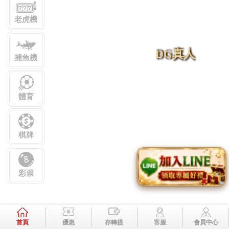
注玩法。全天候VIP管家服務，通博娛樂城讓您在暢玩
的每一步都盡顯尊貴。
作
發
分
admin
2026 年 5 月 15 日
通博娛樂城
者
佈
類
日
期:
文
上一篇文章
章
在通博娛樂，盡情享受高品質線上娛
上
一
樂魅力
導
篇
覽
文
章:
下一篇文章
在通博娛樂，感受穩定、流暢又精彩
下
一
的娛樂體驗
篇