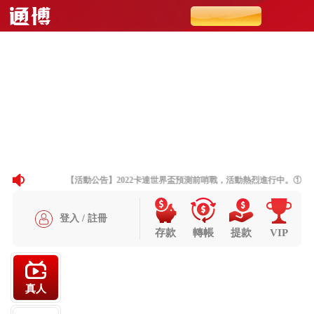
通博娛樂城代理
體育迷的最佳朝聖地！通博娛
樂城超高賠率助您精準預測喜
愛賽事
熱愛體育賽事的你，怎麼能錯過把對運動的熱情轉化
為實質財富的絕佳機會？
通博娛樂城
擁有最完整的體
育博彩系統，涵蓋全球各大熱門運動賽事，無論是節
奏快速的NBA籃球職業聯賽、充滿戰術碰撞的歐洲足
球五大聯賽、熱血澎湃的世界盃，還是棒球、網球、
電競比賽，我們都提供最即時的即時比分與多元的投